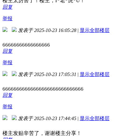
楼主太厉害了！楼主，I*老*虎*U！
回复
举报
发表于 2025-10-23 16:05:28
|
显示全部楼层
66666666666666666
回复
举报
发表于 2025-10-23 17:05:31
|
显示全部楼层
66666666666666666666666666666
回复
举报
发表于 2025-10-23 17:44:45
|
显示全部楼层
楼主发贴辛苦了，谢谢楼主分享！