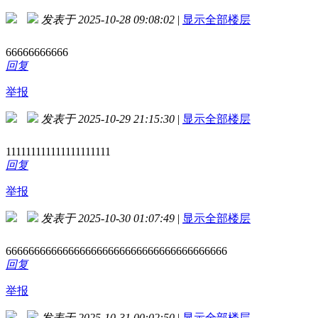
发表于 2025-10-28 09:08:02
|
显示全部楼层
66666666666
回复
举报
发表于 2025-10-29 21:15:30
|
显示全部楼层
111111111111111111111
回复
举报
发表于 2025-10-30 01:07:49
|
显示全部楼层
666666666666666666666666666666666666666
回复
举报
发表于 2025-10-31 00:02:50
|
显示全部楼层