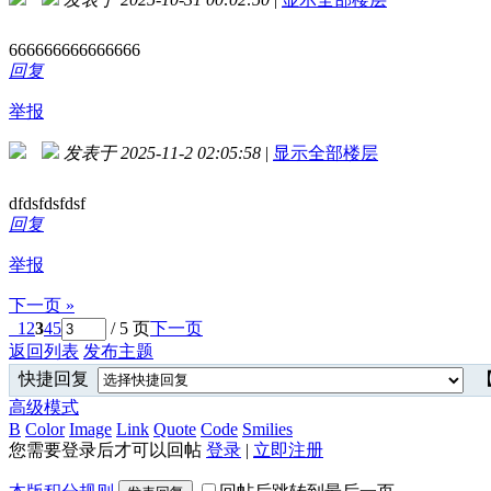
666666666666666
回复
举报
发表于 2025-11-2 02:05:58
|
显示全部楼层
dfdsfdsfdsf
回复
举报
下一页 »
1
2
3
4
5
/ 5 页
下一页
返回列表
发布主题
快捷回复
【
高级模式
B
Color
Image
Link
Quote
Code
Smilies
您需要登录后才可以回帖
登录
|
立即注册