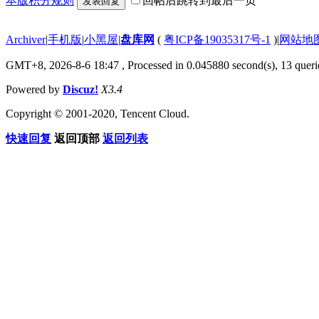
本版积分规则
回帖后跳转到最后一页
发表回复
Archiver
|
手机版
|
小黑屋
|
盘库网
(
粤ICP备19035317号-1
)
|
网站地
GMT+8, 2026-8-6 18:47
, Processed in 0.045880 second(s), 13 querie
Powered by
Discuz!
X3.4
Copyright © 2001-2020, Tencent Cloud.
快速回复
返回顶部
返回列表