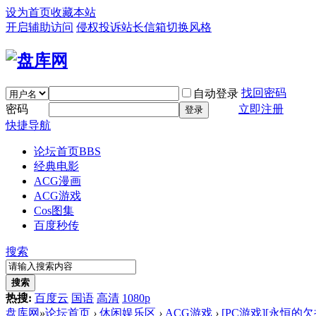
设为首页
收藏本站
开启辅助访问
侵权投诉
站长信箱
切换风格
找回密码
自动登录
密码
立即注册
登录
快捷导航
论坛首页
BBS
经典电影
ACG漫画
ACG游戏
Cos图集
百度秒传
搜索
搜索
热搜:
百度云
国语
高清
1080p
盘库网
»
论坛首页
›
休闲娱乐区
›
ACG游戏
›
[PC游戏][永恒的欠损 La V