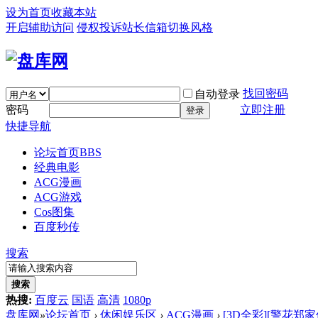
设为首页
收藏本站
开启辅助访问
侵权投诉
站长信箱
切换风格
找回密码
自动登录
密码
立即注册
登录
快捷导航
论坛首页
BBS
经典电影
ACG漫画
ACG游戏
Cos图集
百度秒传
搜索
搜索
热搜:
百度云
国语
高清
1080p
盘库网
»
论坛首页
›
休闲娱乐区
›
ACG漫画
›
[3D全彩][警花郑家仪 0