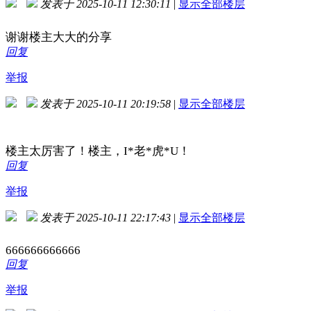
发表于 2025-10-11 12:30:11
|
显示全部楼层
谢谢楼主大大的分享
回复
举报
发表于 2025-10-11 20:19:58
|
显示全部楼层
楼主太厉害了！楼主，I*老*虎*U！
回复
举报
发表于 2025-10-11 22:17:43
|
显示全部楼层
666666666666
回复
举报