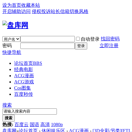
设为首页
收藏本站
开启辅助访问
侵权投诉
站长信箱
切换风格
找回密码
自动登录
密码
立即注册
登录
快捷导航
论坛首页
BBS
经典电影
ACG漫画
ACG游戏
Cos图集
百度秒传
搜索
搜索
热搜:
百度云
国语
高清
1080p
盘库网
»
论坛首页
›
休闲娱乐区
›
ACG漫画
›
[3D全彩/另类][FTL 