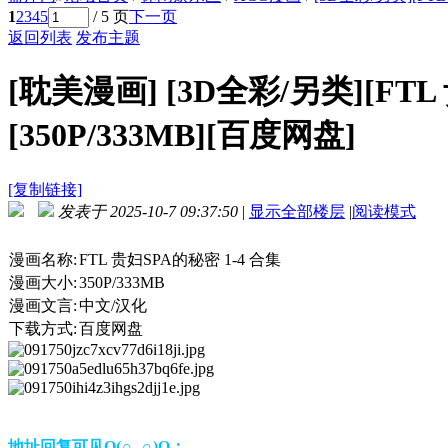
1
2
3
4
5
/ 5 页
下一页
返回列表
发布主题
[耽美漫画]
[3D全彩/另类][FTL
[350P/333MB][百度网盘]
[复制链接]
发表于 2025-10-7 09:37:50
|
显示全部楼层
|
阅读模式
漫画名称:
FTL 贵妇SPA的秘密 1-4 合集
漫画大小:
350P/333MB
漫画文言:
中文/汉化
下载方式:
百度网盘
地址回复可见O(∩_∩)O：