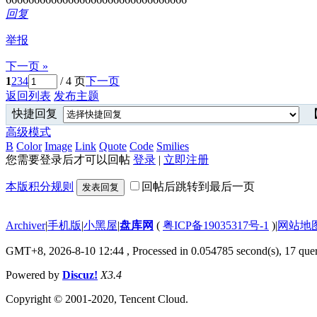
回复
举报
下一页 »
1
2
3
4
/ 4 页
下一页
返回列表
发布主题
快捷回复
【
高级模式
B
Color
Image
Link
Quote
Code
Smilies
您需要登录后才可以回帖
登录
|
立即注册
本版积分规则
回帖后跳转到最后一页
发表回复
Archiver
|
手机版
|
小黑屋
|
盘库网
(
粤ICP备19035317号-1
)
|
网站地
GMT+8, 2026-8-10 12:44
, Processed in 0.054785 second(s), 17 quer
Powered by
Discuz!
X3.4
Copyright © 2001-2020, Tencent Cloud.