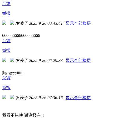
回复
举报
发表于 2025-9-26 00:43:41
|
显示全部楼层
666666666666666666
回复
举报
发表于 2025-9-26 06:29:33
|
显示全部楼层
jhgrgyyytttttt
回复
举报
发表于 2025-9-26 07:36:16
|
显示全部楼层
我看不错噢 谢谢楼主！