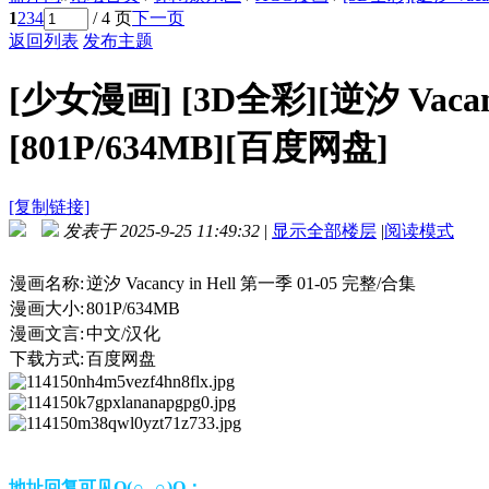
1
2
3
4
/ 4 页
下一页
返回列表
发布主题
[少女漫画]
[3D全彩][逆汐 Vacan
[801P/634MB][百度网盘]
[复制链接]
发表于 2025-9-25 11:49:32
|
显示全部楼层
|
阅读模式
漫画名称:
逆汐 Vacancy in Hell 第一季 01-05 完整/合集
漫画大小:
801P/634MB
漫画文言:
中文/汉化
下载方式:
百度网盘
地址回复可见O(∩_∩)O：