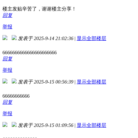
楼主发贴辛苦了，谢谢楼主分享！
回复
举报
发表于 2025-9-14 21:02:36
|
显示全部楼层
6666666666666666666666
回复
举报
发表于 2025-9-15 00:56:39
|
显示全部楼层
66666666666
回复
举报
发表于 2025-9-15 01:09:56
|
显示全部楼层