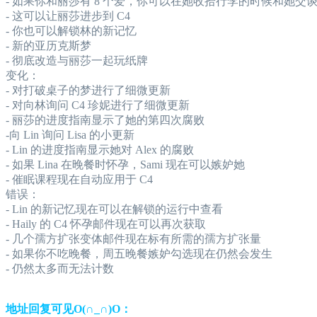
- 如果你和丽莎有 8 个爱，你可以在她收拾行李的时候和她交
- 这可以让丽莎进步到 C4
- 你也可以解锁林的新记忆
- 新的亚历克斯梦
- 彻底改造与丽莎一起玩纸牌
变化：
- 对打破桌子的梦进行了细微更新
- 对向林询问 C4 珍妮进行了细微更新
- 丽莎的进度指南显示了她的第四次腐败
-向 Lin 询问 Lisa 的小更新
- Lin 的进度指南显示她对 Alex 的腐败
- 如果 Lina 在晚餐时怀孕，Sami 现在可以嫉妒她
- 催眠课程现在自动应用于 C4
错误：
- Lin 的新记忆现在可以在解锁的运行中查看
- Haily 的 C4 怀孕邮件现在可以再次获取
- 几个孺方扩张变体邮件现在标有所需的孺方扩张量
- 如果你不吃晚餐，周五晚餐嫉妒勾选现在仍然会发生
- 仍然太多而无法计数
地址回复可见O(∩_∩)O：