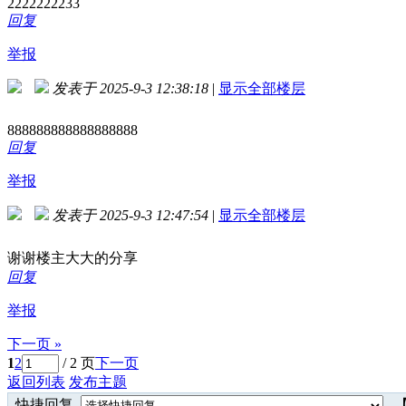
2222222233
回复
举报
发表于 2025-9-3 12:38:18
|
显示全部楼层
888888888888888888
回复
举报
发表于 2025-9-3 12:47:54
|
显示全部楼层
谢谢楼主大大的分享
回复
举报
下一页 »
1
2
/ 2 页
下一页
返回列表
发布主题
快捷回复
【