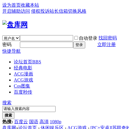
设为首页
收藏本站
开启辅助访问
侵权投诉
站长信箱
切换风格
找回密码
自动登录
密码
立即注册
登录
快捷导航
论坛首页
BBS
经典电影
ACG漫画
ACG游戏
Cos图集
百度秒传
搜索
搜索
热搜:
百度云
国语
高清
1080p
盘库网
»
论坛首页
›
休闲娱乐区
›
ACG游戏
›
[PC+安卓][苏联奇妙冒险