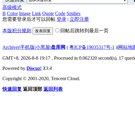
高级模式
B
Color
Image
Link
Quote
Code
Smilies
您需要登录后才可以回帖
登录
|
立即注册
本版积分规则
回帖后跳转到最后一页
发表回复
Archiver
|
手机版
|
小黑屋
|
盘库网
(
粤ICP备19035317号-1
)
|
网站地
GMT+8, 2026-8-8 19:17
, Processed in 0.062320 second(s), 17 querie
Powered by
Discuz!
X3.4
Copyright © 2001-2020, Tencent Cloud.
快速回复
返回顶部
返回列表