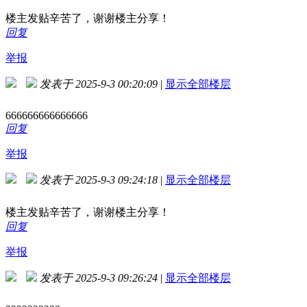
楼主发贴辛苦了，谢谢楼主分享！
回复
举报
发表于 2025-9-3 00:20:09
|
显示全部楼层
666666666666666
回复
举报
发表于 2025-9-3 09:24:18
|
显示全部楼层
楼主发贴辛苦了，谢谢楼主分享！
回复
举报
发表于 2025-9-3 09:26:24
|
显示全部楼层