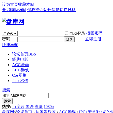
设为首页
收藏本站
开启辅助访问
侵权投诉
站长信箱
切换风格
找回密码
自动登录
密码
立即注册
登录
快捷导航
论坛首页
BBS
经典电影
ACG漫画
ACG游戏
Cos图集
百度秒传
搜索
搜索
热搜:
百度云
国语
高清
1080p
盘库网
»
论坛首页
›
休闲娱乐区
›
ACG游戏
›
[PC+安卓][罪恶的快感/罪