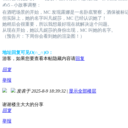
✍5 - 小故事调整：
在酒吧场景的开始，MC 发现露娜是一名卧底警察，酒保被标记
但实际上，她的名字叫凡妮莎，MC 已经认识她了！
她稍后会很重要，所以我想最好现在就解决这个问题。
从现在开始，她以凡妮莎的身份出现，MC 叫她的名字。
（预告片：下周你会看到她的渲染图！）
地址回复可见O(∩_∩)O：
游客，如果您要查看本帖隐藏内容请
回复
回复
举报
发表于 2025-8-9 18:39:32
|
显示全部楼层
谢谢楼主大大的分享
回复
举报