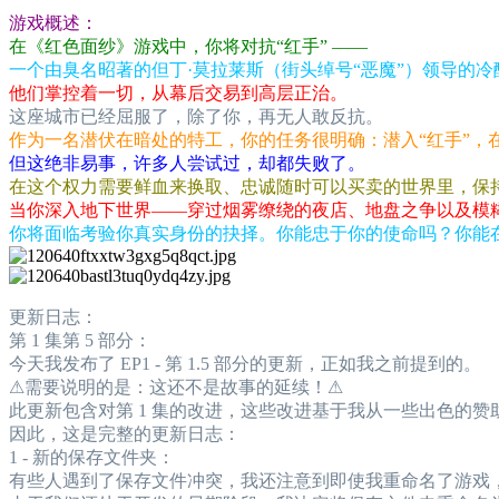
游戏概述：
在《红色面纱》游戏中，你将对抗“红手” ——
一个由臭名昭著的但丁·莫拉莱斯（街头绰号“恶魔”）领导的
他们掌控着一切，从幕后交易到高层正治。
这座城市已经屈服了，除了你，再无人敢反抗。
作为一名潜伏在暗处的特工，你的任务很明确：潜入“红手”，
但这绝非易事，许多人尝试过，却都失败了。
在这个权力需要鲜血来换取、忠诚随时可以买卖的世界里，保
当你深入地下世界——穿过烟雾缭绕的夜店、地盘之争以及模
你将面临考验你真实身份的抉择。你能忠于你的使命吗？你能
更新日志：
第 1 集第 5 部分：
今天我发布了 EP1 - 第 1.5 部分的更新，正如我之前提到的。
⚠需要说明的是：这还不是故事的延续！⚠
此更新包含对第 1 集的改进，这些改进基于我从一些出色的
因此，这是完整的更新日志：
1 - 新的保存文件夹：
有些人遇到了保存文件冲突，我还注意到即使我重命名了游戏，