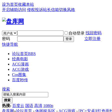
设为首页
收藏本站
开启辅助访问
侵权投诉
站长信箱
切换风格
找回密码
自动登录
密码
立即注册
登录
快捷导航
论坛首页
BBS
经典电影
ACG漫画
ACG游戏
Cos图集
百度秒传
搜索
搜索
热搜:
百度云
国语
高清
1080p
盘库网
»
论坛首页
›
休闲娱乐区
›
ACG游戏
›
[PC+安卓][红色面纱 Th