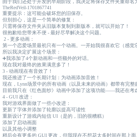
由于我们还处于开发的早期阶段，我决定将保存文件夹重命名
TheRedVeil-1701867741
重要提示：这可能会破坏您的旧保存。
但别担心，这是一个简单的修复：
只需将保存文件夹从旧版本复制到新版本，就可以开始了！
很抱歉给您带来不便 - 最好尽早解决这个问题。
️ 2 - 更多动画：
第一个恋爱场景最初只有一个动画。一开始我很喜欢它（感觉
所以我决定扩展这个场景：
➕我添加了4个新动画和一些额外的对话。
现在我对最终的效果满意多了！
3 - 动画现在有音效了！
我还推进了一个长期计划：为动画添加音效！
现在，Lynn场景中的所有动画（以及未来的动画）都带有完整
目前我只在《红色面纱》动画中添加了这项功能——我还在考
4 - GUI 改进：
我对游戏界面做了一些小改进：
更新了字体并添加了轮廓以提高可读性
重新设计了游戏内短信 UI（是的，旧的很糟糕）
添加了启动画面
以及其他小调整
稍后会有更多的 GUI 更改，但我现在不想花太多时间在那上面