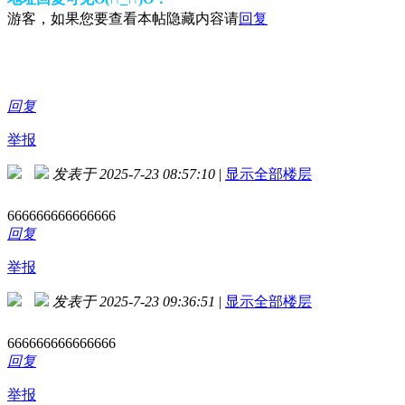
游客，如果您要查看本帖隐藏内容请
回复
回复
举报
发表于 2025-7-23 08:57:10
|
显示全部楼层
666666666666666
回复
举报
发表于 2025-7-23 09:36:51
|
显示全部楼层
666666666666666
回复
举报