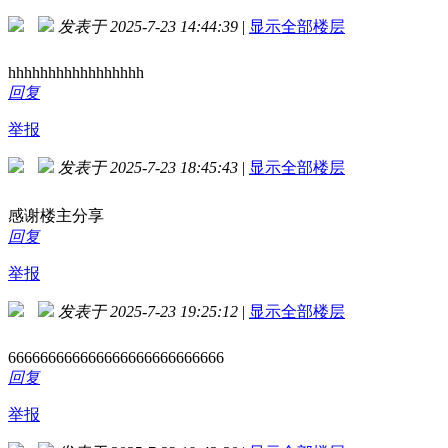
发表于 2025-7-23 14:44:39
|
显示全部楼层
hhhhhhhhhhhhhhhhh
回复
举报
发表于 2025-7-23 18:45:43
|
显示全部楼层
感谢楼主分享
回复
举报
发表于 2025-7-23 19:25:12
|
显示全部楼层
666666666666666666666666666
回复
举报