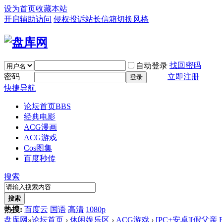
设为首页
收藏本站
开启辅助访问
侵权投诉
站长信箱
切换风格
找回密码
自动登录
密码
立即注册
登录
快捷导航
论坛首页
BBS
经典电影
ACG漫画
ACG游戏
Cos图集
百度秒传
搜索
搜索
热搜:
百度云
国语
高清
1080p
盘库网
»
论坛首页
›
休闲娱乐区
›
ACG游戏
›
[PC+安卓][假父亲 Fake