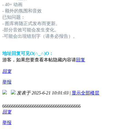
- 40+ 动画
- 额外的氛围和音效
已知问题：
- 图库将随正式发布而更新。
-部分音效可能会发生变化。
-可能会出现错别字（请务必报告）。
地址回复可见O(∩_∩)O：
游客，如果您要查看本帖隐藏内容请
回复
回复
举报
发表于 2025-6-21 10:01:03
|
显示全部楼层
6666666666666666666666666666666666
回复
举报