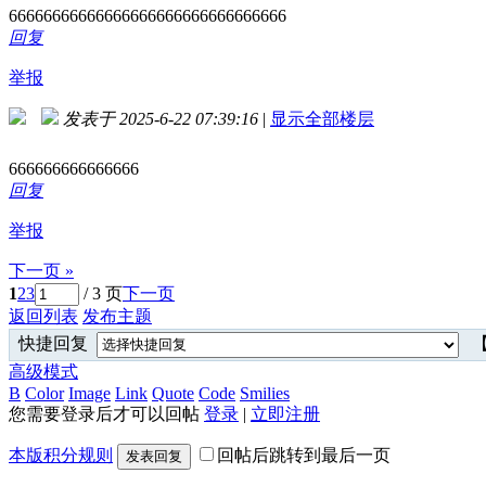
66666666666666666666666666666666
回复
举报
发表于 2025-6-22 07:39:16
|
显示全部楼层
666666666666666
回复
举报
下一页 »
1
2
3
/ 3 页
下一页
返回列表
发布主题
快捷回复
【
高级模式
B
Color
Image
Link
Quote
Code
Smilies
您需要登录后才可以回帖
登录
|
立即注册
本版积分规则
回帖后跳转到最后一页
发表回复