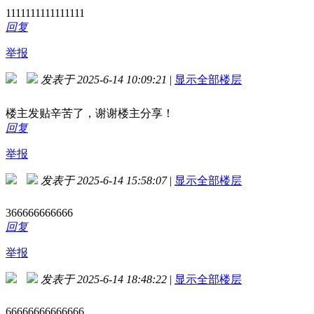
1111111111111111
回复
举报
发表于 2025-6-14 10:09:21
|
显示全部楼层
楼主发贴辛苦了，谢谢楼主分享！
回复
举报
发表于 2025-6-14 15:58:07
|
显示全部楼层
366666666666
回复
举报
发表于 2025-6-14 18:48:22
|
显示全部楼层
66666666666666