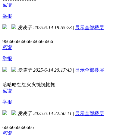
回复
举报
发表于 2025-6-14 18:55:23
|
显示全部楼层
966666666666666666666
回复
举报
发表于 2025-6-14 20:17:43
|
显示全部楼层
哈哈哈红红火火恍恍惚惚
回复
举报
发表于 2025-6-14 22:50:11
|
显示全部楼层
6666666666666
回复