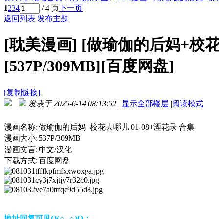
1
2
3
4
/ 4 页
下一页
返回列表
发布主题
[耽美漫画]
[做瑜伽的后妈+校花去
[537P/309MB][百度网盘]
[复制链接]
发表于 2025-6-14 08:13:52
|
显示全部楼层
|
阅读模式
漫画名称:
做瑜伽的后妈+校花去哪儿 01-08+湮花录 合集
漫画大小:
537P/309MB
漫画文言:
中文/汉化
下载方式:
百度网盘
地址回复可见O(∩_∩)O：