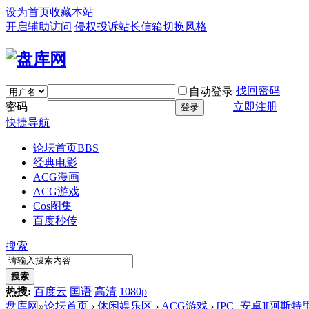
设为首页
收藏本站
开启辅助访问
侵权投诉
站长信箱
切换风格
找回密码
自动登录
密码
立即注册
登录
快捷导航
论坛首页
BBS
经典电影
ACG漫画
ACG游戏
Cos图集
百度秒传
搜索
搜索
热搜:
百度云
国语
高清
1080p
盘库网
»
论坛首页
›
休闲娱乐区
›
ACG游戏
›
[PC+安卓][阿斯特里翁 