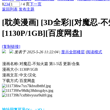
1
2
3
4
/ 4 页
下一页
返回列表
发布主题
[耽美漫画]
[3D全彩][对魔忍-不
[1130P/1GB][百度网盘]
[复制链接]
发表于 2025-5-26 11:22:04
|
显示全部楼层
|
阅读模式
漫画名称:
对魔忍-不知火篇 第1-5话 更新/合集
漫画大小:
1130P/1GB
漫画文言:
中文/汉化
下载方式:
百度网盘
地址回复可见O(∩_∩)O：