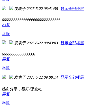
发表于 2025-5-22 08:41:58
|
显示全部楼层
666666666666666666666666666666
回复
举报
发表于 2025-5-22 08:43:03
|
显示全部楼层
66666666666666666
回复
举报
发表于 2025-5-22 09:08:14
|
显示全部楼层
感谢分享，很好很强大。
回复
举报