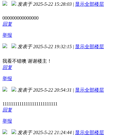
发表于 2025-5-22 15:28:03
|
显示全部楼层
000000000000000
回复
举报
发表于 2025-5-22 19:32:15
|
显示全部楼层
我看不错噢 谢谢楼主！
回复
举报
发表于 2025-5-22 20:54:31
|
显示全部楼层
11111111111111111111111111
回复
举报
发表于 2025-5-22 21:24:44
|
显示全部楼层