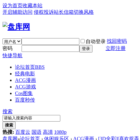
设为首页
收藏本站
开启辅助访问
侵权投诉
站长信箱
切换风格
找回密码
自动登录
密码
立即注册
登录
快捷导航
论坛首页
BBS
经典电影
ACG漫画
ACG游戏
Cos图集
百度秒传
搜索
搜索
热搜:
百度云
国语
高清
1080p
盘库网
»
论坛首页
›
休闲娱乐区
›
ACG漫画
›
[3D全彩][喜欢捉弄人