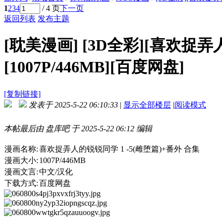
1
2
3
4
/ 4 页
下一页
返回列表
发布主题
[耽美漫画]
[3D全彩][喜欢捉弄人
[1007P/446MB][百度网盘]
[复制链接]
发表于 2025-5-22 06:10:33
|
显示全部楼层
|
阅读模式
本帖最后由 盘库吧 于 2025-5-22 06:12 编辑
漫画名称:
喜欢捉弄人的锐锐同学 1 -5(雌堕篇)+番外 合集
漫画大小:
1007P/446MB
漫画文言:
中文/汉化
下载方式:
百度网盘