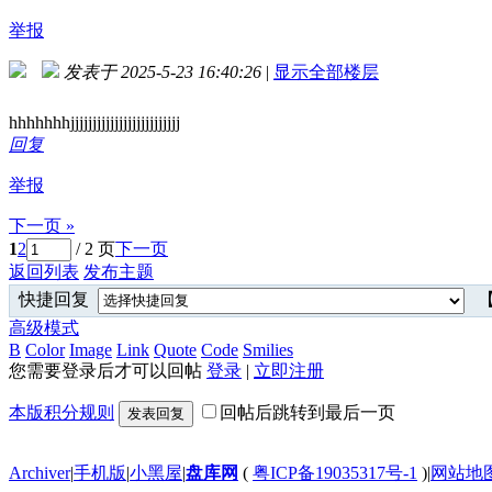
举报
发表于 2025-5-23 16:40:26
|
显示全部楼层
hhhhhhhjjjjjjjjjjjjjjjjjjjjjjjjj
回复
举报
下一页 »
1
2
/ 2 页
下一页
返回列表
发布主题
快捷回复
【
高级模式
B
Color
Image
Link
Quote
Code
Smilies
您需要登录后才可以回帖
登录
|
立即注册
本版积分规则
回帖后跳转到最后一页
发表回复
Archiver
|
手机版
|
小黑屋
|
盘库网
(
粤ICP备19035317号-1
)
|
网站地