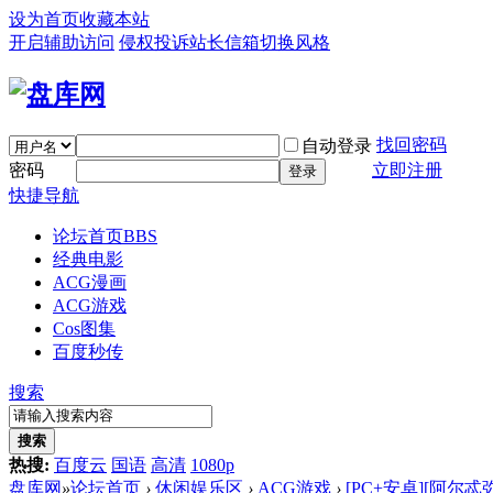
设为首页
收藏本站
开启辅助访问
侵权投诉
站长信箱
切换风格
找回密码
自动登录
密码
立即注册
登录
快捷导航
论坛首页
BBS
经典电影
ACG漫画
ACG游戏
Cos图集
百度秒传
搜索
搜索
热搜:
百度云
国语
高清
1080p
盘库网
»
论坛首页
›
休闲娱乐区
›
ACG游戏
›
[PC+安卓][阿尔忒弥斯 