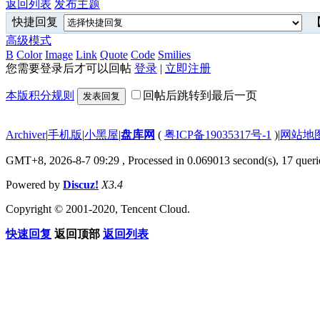
返回列表
发布主题
快捷回复
【
高级模式
B
Color
Image
Link
Quote
Code
Smilies
您需要登录后才可以回帖
登录
|
立即注册
本版积分规则
回帖后跳转到最后一页
发表回复
Archiver
|
手机版
|
小黑屋
|
盘库网
(
粤ICP备19035317号-1
)
|
网站地
GMT+8, 2026-8-7 09:29
, Processed in 0.069013 second(s), 17 querie
Powered by
Discuz!
X3.4
Copyright © 2001-2020, Tencent Cloud.
快速回复
返回顶部
返回列表