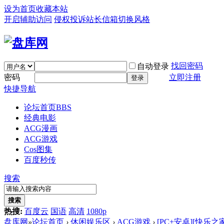
设为首页
收藏本站
开启辅助访问
侵权投诉
站长信箱
切换风格
找回密码
自动登录
密码
立即注册
登录
快捷导航
论坛首页
BBS
经典电影
ACG漫画
ACG游戏
Cos图集
百度秒传
搜索
搜索
热搜:
百度云
国语
高清
1080p
盘库网
»
论坛首页
›
休闲娱乐区
›
ACG游戏
›
[PC+安卓][快乐之家 The