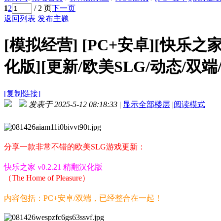
1
2
/ 2 页
下一页
返回列表
发布主题
[模拟经营]
[PC+安卓][快乐之家 Th
化版][更新/欧美SLG/动态/双端/
[复制链接]
发表于 2025-5-12 08:18:33
|
显示全部楼层
|
阅读模式
分享一款非常不错的欧美SLG游戏更新：
快乐之家 v0.2.21 精翻汉化版
（The Home of Pleasure）
内容包括：PC+安卓/双端，已经整合在一起！