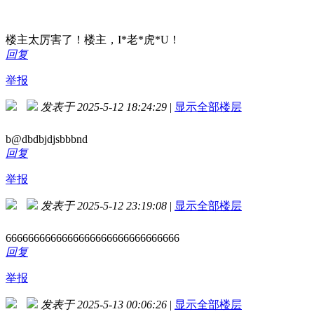
楼主太厉害了！楼主，I*老*虎*U！
回复
举报
发表于 2025-5-12 18:24:29
|
显示全部楼层
b@dbdbjdjsbbbnd
回复
举报
发表于 2025-5-12 23:19:08
|
显示全部楼层
6666666666666666666666666666666
回复
举报
发表于 2025-5-13 00:06:26
|
显示全部楼层