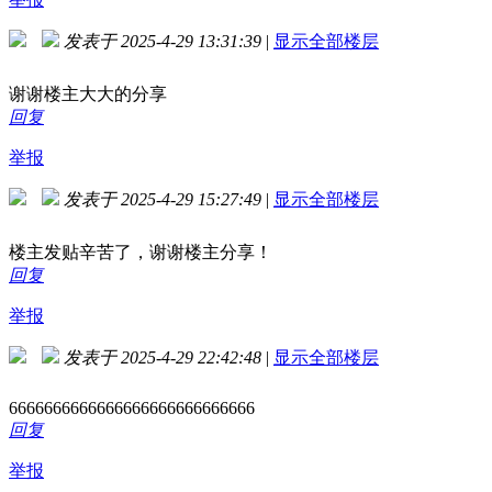
发表于 2025-4-29 13:31:39
|
显示全部楼层
谢谢楼主大大的分享
回复
举报
发表于 2025-4-29 15:27:49
|
显示全部楼层
楼主发贴辛苦了，谢谢楼主分享！
回复
举报
发表于 2025-4-29 22:42:48
|
显示全部楼层
6666666666666666666666666666
回复
举报