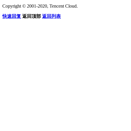
Copyright © 2001-2020, Tencent Cloud.
快速回复
返回顶部
返回列表