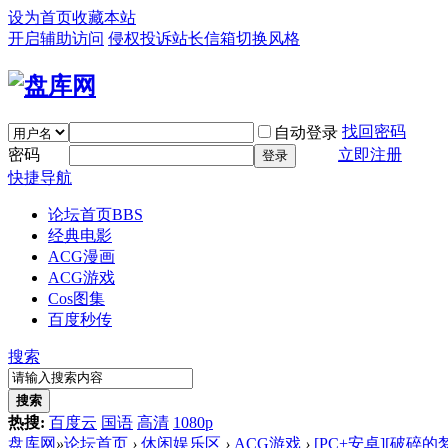
设为首页
收藏本站
开启辅助访问
侵权投诉
站长信箱
切换风格
找回密码
自动登录
密码
立即注册
登录
快捷导航
论坛首页
BBS
经典电影
ACG漫画
ACG游戏
Cos图集
百度秒传
搜索
搜索
热搜:
百度云
国语
高清
1080p
盘库网
»
论坛首页
›
休闲娱乐区
›
ACG游戏
›
[PC+安卓][破碎的梦：救赎