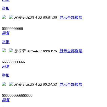
举报
发表于 2025-4-22 00:01:20
|
显示全部楼层
66666666666
回复
举报
发表于 2025-4-22 00:03:26
|
显示全部楼层
666666666666
回复
举报
发表于 2025-4-22 00:24:52
|
显示全部楼层
6666666666666666
回复