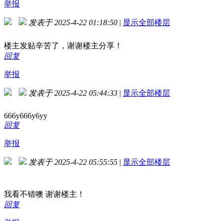
举报
发表于 2025-4-22 01:18:50
|
显示全部楼层
楼主发贴辛苦了，谢谢楼主分享！
回复
举报
发表于 2025-4-22 05:44:33
|
显示全部楼层
666y666y6yy
回复
举报
发表于 2025-4-22 05:55:55
|
显示全部楼层
我看不错噢 谢谢楼主！
回复