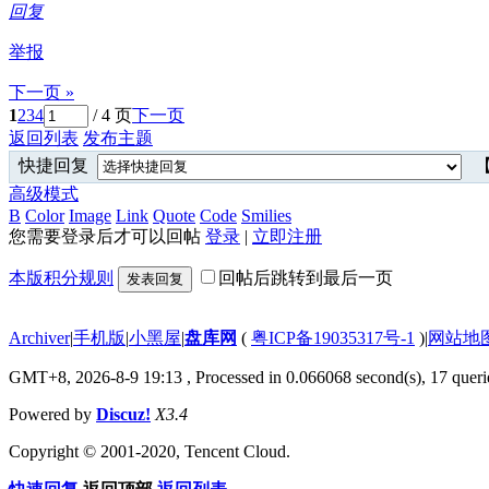
回复
举报
下一页 »
1
2
3
4
/ 4 页
下一页
返回列表
发布主题
快捷回复
【
高级模式
B
Color
Image
Link
Quote
Code
Smilies
您需要登录后才可以回帖
登录
|
立即注册
本版积分规则
回帖后跳转到最后一页
发表回复
Archiver
|
手机版
|
小黑屋
|
盘库网
(
粤ICP备19035317号-1
)
|
网站地
GMT+8, 2026-8-9 19:13
, Processed in 0.066068 second(s), 17 querie
Powered by
Discuz!
X3.4
Copyright © 2001-2020, Tencent Cloud.