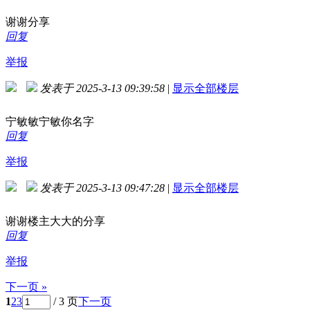
谢谢分享
回复
举报
发表于 2025-3-13 09:39:58
|
显示全部楼层
宁敏敏宁敏你名字
回复
举报
发表于 2025-3-13 09:47:28
|
显示全部楼层
谢谢楼主大大的分享
回复
举报
下一页 »
1
2
3
/ 3 页
下一页