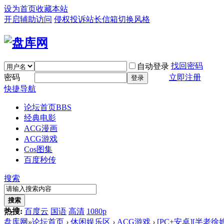
设为首页
收藏本站
开启辅助访问
侵权投诉
站长信箱
切换风格
找回密码
自动登录
密码
立即注册
登录
快捷导航
论坛首页
BBS
经典电影
ACG漫画
ACG游戏
Cos图集
百度秒传
搜索
搜索
热搜:
百度云
国语
高清
1080p
盘库网
»
论坛首页
›
休闲娱乐区
›
ACG游戏
›
[PC+安卓][半老徐娘 第1季