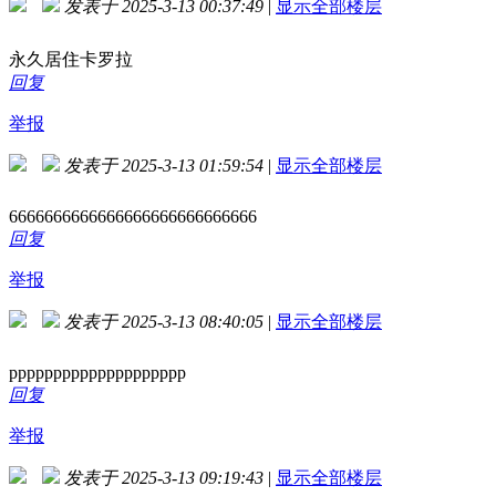
发表于 2025-3-13 00:37:49
|
显示全部楼层
永久居住卡罗拉
回复
举报
发表于 2025-3-13 01:59:54
|
显示全部楼层
6666666666666666666666666666
回复
举报
发表于 2025-3-13 08:40:05
|
显示全部楼层
pppppppppppppppppppp
回复
举报
发表于 2025-3-13 09:19:43
|
显示全部楼层