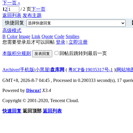
下一页 »
1
2
/ 2 页
下一页
返回列表
发布主题
快捷回复
【
高级模式
B
Color
Image
Link
Quote
Code
Smilies
您需要登录后才可以回帖
登录
|
立即注册
本版积分规则
回帖后跳转到最后一页
发表回复
Archiver
|
手机版
|
小黑屋
|
盘库网
(
粤ICP备19035317号-1
)
|
网站地
GMT+8, 2026-8-7 04:45
, Processed in 0.200333 second(s), 17 querie
Powered by
Discuz!
X3.4
Copyright © 2001-2020, Tencent Cloud.
快速回复
返回顶部
返回列表