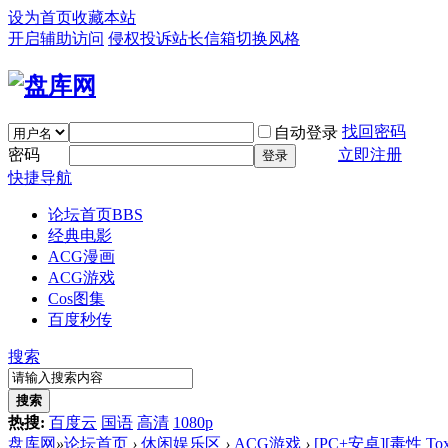
设为首页
收藏本站
开启辅助访问
侵权投诉
站长信箱
切换风格
找回密码
自动登录
密码
立即注册
登录
快捷导航
论坛首页
BBS
经典电影
ACG漫画
ACG游戏
Cos图集
百度秒传
搜索
搜索
热搜:
百度云
国语
高清
1080p
盘库网
»
论坛首页
›
休闲娱乐区
›
ACG游戏
›
[PC+安卓][毒性 Tox