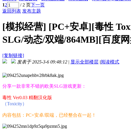
1
2
/ 2 页
下一页
返回列表
发布主题
[模拟经营]
[PC+安卓][毒性 Tox
SLG/动态/双端/864MB][百度网
[复制链接]
发表于 2025-3-6 09:48:12
|
显示全部楼层
|
阅读模式
分享一款非常不错的欧美SLG游戏更新：
毒性 Ver0.03 精翻汉化版
（Toxicity）
内容包括：PC+安卓/双端，已经整合在一起！