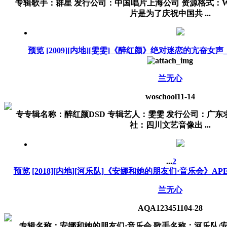
专辑歌手：群星 发行公司：中国唱片上海公司 资源格式：W
片是为了庆祝中国共 ...
预览
[2009][内地][雯雯]《醉红颜》绝对迷恋的亢奋女声_WA
兰无心
woschool
11-14
专专辑名称：醉红颜DSD 专辑艺人：雯雯 发行公司：广东
社：四川文艺音像出 ...
...
2
预览
[2018][内地][河乐队]《安娜和她的朋友们·音乐会》APE_
兰无心
AQA1234511
04-28
专辑名称：安娜和她的朋友们·音乐会 歌手名称：河乐队/安娜