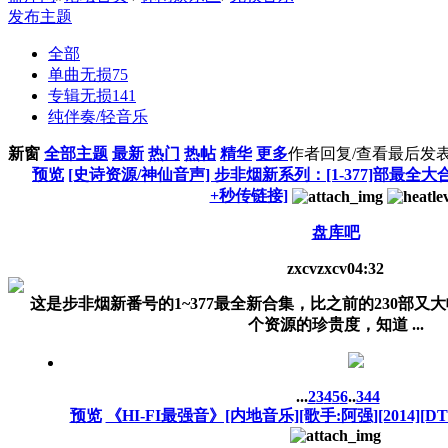
发布主题
全部
单曲无损
75
专辑无损
141
纯伴奏/轻音乐
新窗
全部主题
最新
热门
热帖
精华
更多
作者
回复/查看
最后发
预览
[史诗资源/神仙音声] 步非烟新系列：[1-377]部最全大合
+秒传链接]
盘库吧
zxcvzxcv
04:32
这是步非烟新番号的1~377最全新合集，比之前的230部又
个资源的珍贵度，知道 ...
...
2
3
4
5
6
..
344
预览
《HI-FI最强音》[内地音乐][歌手:阿强][2014][DTS