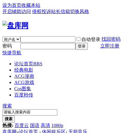
设为首页
收藏本站
开启辅助访问
侵权投诉
站长信箱
切换风格
找回密码
自动登录
密码
立即注册
登录
快捷导航
论坛首页
BBS
经典电影
ACG漫画
ACG游戏
Cos图集
百度秒传
搜索
搜索
热搜:
百度云
国语
高清
1080p
盘库网
»
论坛首页
›
休闲娱乐区
›
无损音乐