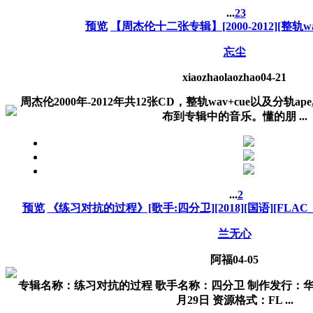
...
2
3
预览
【周杰伦十二张专辑】[2000-2012][整轨wav+
忘尘
xiaozhaolaozhao
04-21
周杰伦2000年-2012年共12张CD，整轨wav+cue以及分轨
布到专辑中的音乐。懂的朋 ...
...
2
预览
《练习对抗的过程》[歌手:四分卫][2018][国语][FLAC_分
兰无心
阿福
04-05
专辑名称：练习对抗的过程 歌手名称：四分卫 制作发行：华宇
月29日 资源格式：FL ...