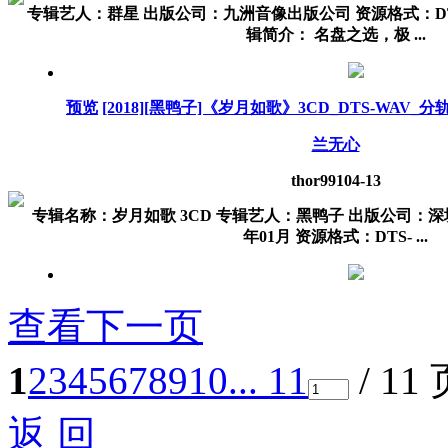
专辑艺人：群星 出版公司：九洲音像出版公司 资源格式：DTS
辑简介： 名盘之选，极 ...
预览
[2018][黑鸭子]《岁月如歌》3CD_DTS-WAV_分轨_
兰无心
thor991
04-13
专辑名称：岁月如歌 3CD 专辑艺人：黑鸭子 出版公司：深圳
年01月 资源格式：DTS- ...
查看下一页
1
2
3
4
5
6
7
8
9
10
... 11
/ 11
返 回