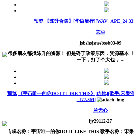
预览
【陈升合集】[华语流行][WAV+APE_24.33
忘尘
jsbshsjsnssbssb
03-09
很多朋友都找陈升的资源！ 但是碍于政策原因，资源基本 
一下，打了个大包， ...
预览
《宇宙唯一的你DO IT LIKE THIS》[内地][歌手:宋秉洋][
_177.3M]
兰无心
ljy291
12-27
专辑名称：宇宙唯一的你DO IT LIKE THIS 歌手名称：