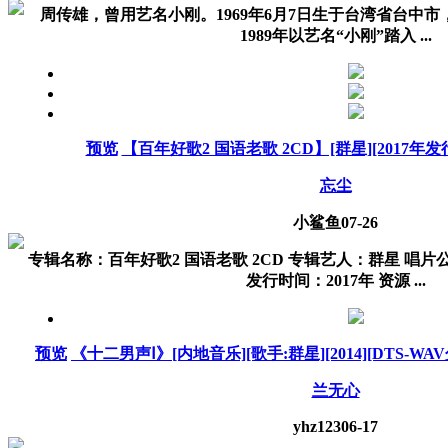
周传雄，曾用艺名小刚。1969年6月7日生于台湾省台中
1989年以艺名“小刚”踏入 ...
预览
【百年好歌2 国语老歌 2CD】[群星][2017年发行]
忘尘
小鲨鱼
07-26
专辑名称：百年好歌2 国语老歌 2CD 专辑艺人：群星 唱
发行时间：2017年 资源 ...
预览
《十二男声Ⅰ》[内地音乐][歌手:群星][2014][DTS-WAV分
兰无心
yhz123
06-17