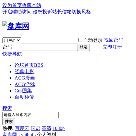
设为首页
收藏本站
开启辅助访问
侵权投诉
站长信箱
切换风格
找回密码
自动登录
密码
立即注册
登录
快捷导航
论坛首页
BBS
经典电影
ACG漫画
ACG游戏
Cos图集
百度秒传
搜索
搜索
热搜:
百度云
国语
高清
1080p
盘库网
›
yuihui
›
个人资料