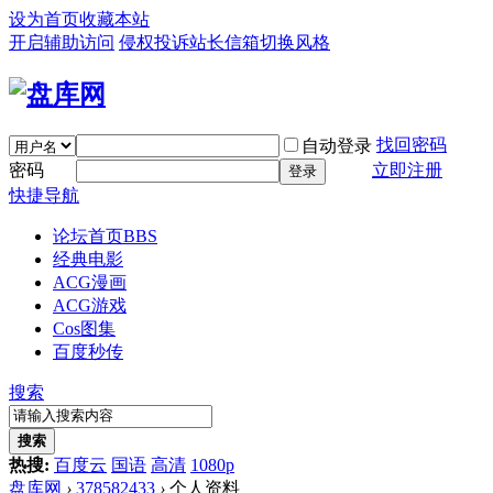
设为首页
收藏本站
开启辅助访问
侵权投诉
站长信箱
切换风格
找回密码
自动登录
密码
立即注册
登录
快捷导航
论坛首页
BBS
经典电影
ACG漫画
ACG游戏
Cos图集
百度秒传
搜索
搜索
热搜:
百度云
国语
高清
1080p
盘库网
›
378582433
›
个人资料