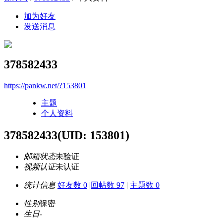
加为好友
发送消息
378582433
https://pankw.net/?153801
主题
个人资料
378582433
(UID: 153801)
邮箱状态
未验证
视频认证
未认证
统计信息
好友数 0
|
回帖数 97
|
主题数 0
性别
保密
生日
-