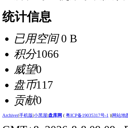
统计信息
已用空间
0 B
积分
1066
威望
0
盘币
117
贡献
0
Archiver
|
手机版
|
小黑屋
|
盘库网
(
粤ICP备19035317号-1
)
|
网站地