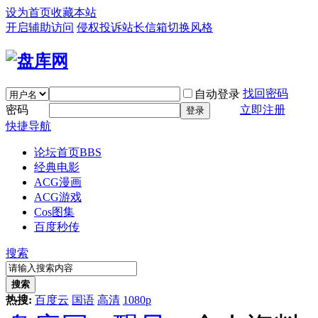
设为首页
收藏本站
开启辅助访问
侵权投诉
站长信箱
切换风格
找回密码
自动登录
密码
立即注册
登录
快捷导航
论坛首页
BBS
经典电影
ACG漫画
ACG游戏
Cos图集
百度秒传
搜索
搜索
热搜:
百度云
国语
高清
1080p