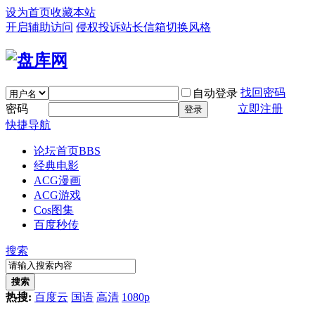
设为首页
收藏本站
开启辅助访问
侵权投诉
站长信箱
切换风格
找回密码
自动登录
密码
立即注册
登录
快捷导航
论坛首页
BBS
经典电影
ACG漫画
ACG游戏
Cos图集
百度秒传
搜索
搜索
热搜:
百度云
国语
高清
1080p