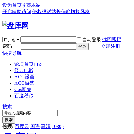
设为首页
收藏本站
开启辅助访问
侵权投诉
站长信箱
切换风格
找回密码
自动登录
密码
立即注册
登录
快捷导航
论坛首页
BBS
经典电影
ACG漫画
ACG游戏
Cos图集
百度秒传
搜索
搜索
热搜:
百度云
国语
高清
1080p