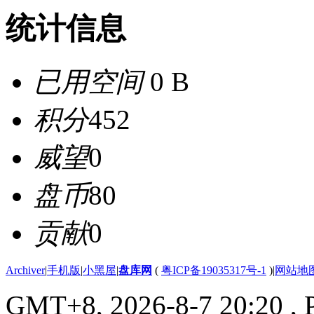
统计信息
已用空间
0 B
积分
452
威望
0
盘币
80
贡献
0
Archiver
|
手机版
|
小黑屋
|
盘库网
(
粤ICP备19035317号-1
)
|
网站地
GMT+8, 2026-8-7 20:20
, 