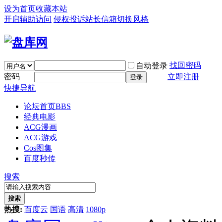
设为首页
收藏本站
开启辅助访问
侵权投诉
站长信箱
切换风格
找回密码
自动登录
密码
立即注册
登录
快捷导航
论坛首页
BBS
经典电影
ACG漫画
ACG游戏
Cos图集
百度秒传
搜索
搜索
热搜:
百度云
国语
高清
1080p