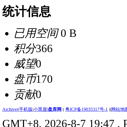
统计信息
已用空间
0 B
积分
366
威望
0
盘币
170
贡献
0
Archiver
|
手机版
|
小黑屋
|
盘库网
(
粤ICP备19035317号-1
)
|
网站地
GMT+8, 2026-8-7 19:47
, 