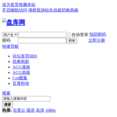
设为首页
收藏本站
开启辅助访问
侵权投诉
站长信箱
切换风格
找回密码
自动登录
密码
立即注册
登录
快捷导航
论坛首页
BBS
经典电影
ACG漫画
ACG游戏
Cos图集
百度秒传
搜索
搜索
热搜:
百度云
国语
高清
1080p