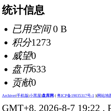
统计信息
已用空间
0 B
积分
1273
威望
0
盘币
633
贡献
0
Archiver
|
手机版
|
小黑屋
|
盘库网
(
粤ICP备19035317号-1
)
|
网站地
GMT+8, 2026-8-7 19:22
, 