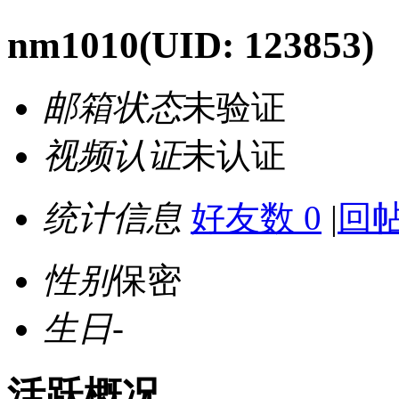
nm1010
(UID: 123853)
邮箱状态
未验证
视频认证
未认证
统计信息
好友数 0
|
回帖
性别
保密
生日
-
活跃概况