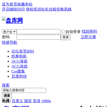
设为首页
收藏本站
开启辅助访问
侵权投诉
站长信箱
切换风格
找回密码
自动登录
密码
立即注册
登录
快捷导航
论坛首页
BBS
经典电影
ACG漫画
ACG游戏
Cos图集
百度秒传
搜索
搜索
热搜:
百度云
国语
高清
1080p