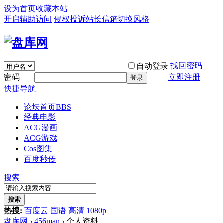
设为首页
收藏本站
开启辅助访问
侵权投诉
站长信箱
切换风格
找回密码
自动登录
密码
立即注册
登录
快捷导航
论坛首页
BBS
经典电影
ACG漫画
ACG游戏
Cos图集
百度秒传
搜索
搜索
热搜:
百度云
国语
高清
1080p
盘库网
›
456man
›
个人资料