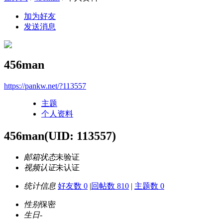
加为好友
发送消息
456man
https://pankw.net/?113557
主题
个人资料
456man
(UID: 113557)
邮箱状态
未验证
视频认证
未认证
统计信息
好友数 0
|
回帖数 810
|
主题数 0
性别
保密
生日
-