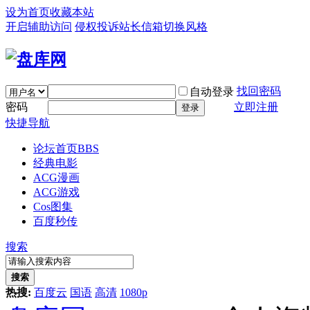
设为首页
收藏本站
开启辅助访问
侵权投诉
站长信箱
切换风格
找回密码
自动登录
密码
立即注册
登录
快捷导航
论坛首页
BBS
经典电影
ACG漫画
ACG游戏
Cos图集
百度秒传
搜索
搜索
热搜:
百度云
国语
高清
1080p