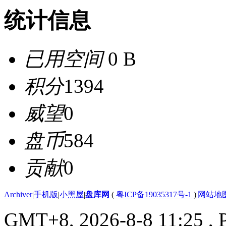
统计信息
已用空间
0 B
积分
1394
威望
0
盘币
584
贡献
0
Archiver
|
手机版
|
小黑屋
|
盘库网
(
粤ICP备19035317号-1
)
|
网站地
GMT+8, 2026-8-8 11:25
, 