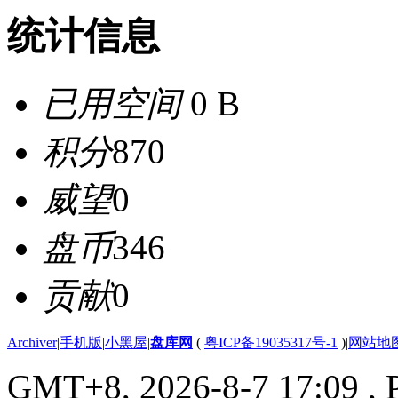
统计信息
已用空间
0 B
积分
870
威望
0
盘币
346
贡献
0
Archiver
|
手机版
|
小黑屋
|
盘库网
(
粤ICP备19035317号-1
)
|
网站地
GMT+8, 2026-8-7 17:09
, 