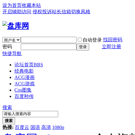
设为首页
收藏本站
开启辅助访问
侵权投诉
站长信箱
切换风格
找回密码
自动登录
密码
立即注册
登录
快捷导航
论坛首页
BBS
经典电影
ACG漫画
ACG游戏
Cos图集
百度秒传
搜索
搜索
热搜:
百度云
国语
高清
1080p