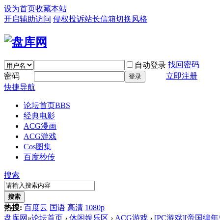
设为首页
收藏本站
开启辅助访问
侵权投诉
站长信箱
切换风格
找回密码
自动登录
密码
立即注册
登录
快捷导航
论坛首页
BBS
经典电影
ACG漫画
ACG游戏
Cos图集
百度秒传
搜索
搜索
热搜:
百度云
国语
高清
1080p
盘库网
»
论坛首页
›
休闲娱乐区
›
ACG游戏
›
[PC游戏][帝国编年史 Imp