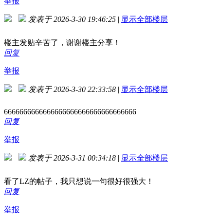
举报
发表于 2026-3-30 19:46:25
|
显示全部楼层
楼主发贴辛苦了，谢谢楼主分享！
回复
举报
发表于 2026-3-30 22:33:58
|
显示全部楼层
6666666666666666666666666666666666
回复
举报
发表于 2026-3-31 00:34:18
|
显示全部楼层
看了LZ的帖子，我只想说一句很好很强大！
回复
举报