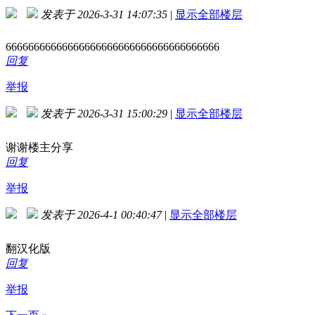
发表于 2026-3-31 14:07:35
|
显示全部楼层
66666666666666666666666666666666666666
回复
举报
发表于 2026-3-31 15:00:29
|
显示全部楼层
谢谢楼主分享
回复
举报
发表于 2026-4-1 00:40:47
|
显示全部楼层
翻汉化版
回复
举报