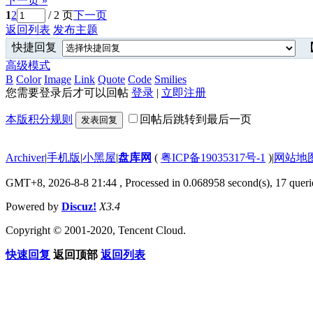
下一页 »
1
2
/ 2 页
下一页
返回列表
发布主题
快捷回复
【
高级模式
B
Color
Image
Link
Quote
Code
Smilies
您需要登录后才可以回帖
登录
|
立即注册
本版积分规则
回帖后跳转到最后一页
发表回复
Archiver
|
手机版
|
小黑屋
|
盘库网
(
粤ICP备19035317号-1
)
|
网站地
GMT+8, 2026-8-8 21:44
, Processed in 0.068958 second(s), 17 querie
Powered by
Discuz!
X3.4
Copyright © 2001-2020, Tencent Cloud.
快速回复
返回顶部
返回列表