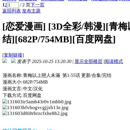
1
2
/ 2 页
下一页
返回列表
发布主题
[恋爱漫画]
[3D全彩/韩漫][青
结][682P/754MB][百度网盘]
[复制链接]
发表于 2025-10-25 13:20:30
|
显示全部楼层
|
阅读模式
漫画名称:
青梅以上戀人未滿 第1-55话 更新/合集/完结
漫画大小:
682P/754MB
漫画文言:
中文/汉化
下载方式:
百度网盘