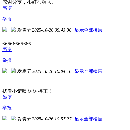
感谢分享，很好很强大。
回复
举报
发表于 2025-10-26 08:43:36
|
显示全部楼层
66666666666
回复
举报
发表于 2025-10-26 10:04:16
|
显示全部楼层
我看不错噢 谢谢楼主！
回复
举报
发表于 2025-10-26 10:57:27
|
显示全部楼层