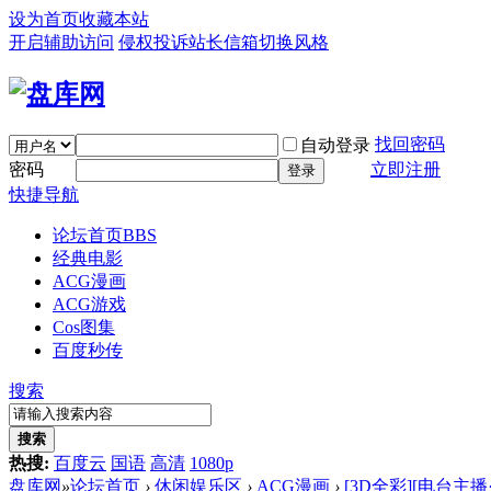
设为首页
收藏本站
开启辅助访问
侵权投诉
站长信箱
切换风格
找回密码
自动登录
密码
立即注册
登录
快捷导航
论坛首页
BBS
经典电影
ACG漫画
ACG游戏
Cos图集
百度秒传
搜索
搜索
热搜:
百度云
国语
高清
1080p
盘库网
»
论坛首页
›
休闲娱乐区
›
ACG漫画
›
[3D全彩][电台主播