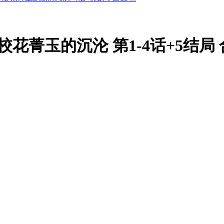
校花菁玉的沉沦 第1-4话+5结局 合集