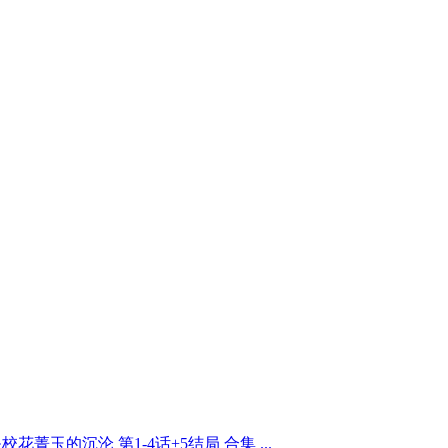
·校花菁玉的沉沦 第1-4话+5结局 合集 ...