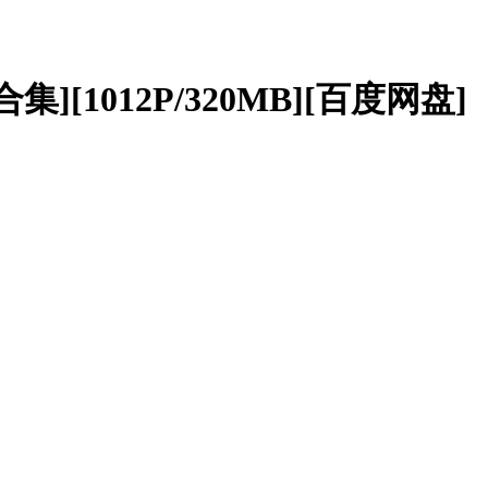
][1012P/320MB][百度网盘]