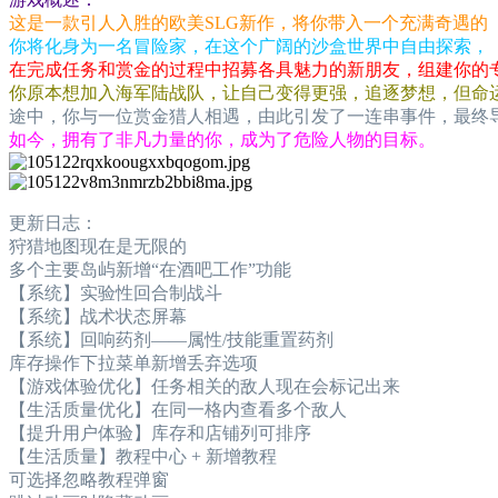
这是一款引人入胜的欧美SLG新作，将你带入一个充满奇遇的
你将化身为一名冒险家，在这个广阔的沙盒世界中自由探索，
在完成任务和赏金的过程中招募各具魅力的新朋友，组建你的
你原本想加入海军陆战队，让自己变得更强，追逐梦想，但命
途中，你与一位赏金猎人相遇，由此引发了一连串事件，最终
如今，拥有了非凡力量的你，成为了危险人物的目标。
更新日志：
狩猎地图现在是无限的
多个主要岛屿新增“在酒吧工作”功能
【系统】实验性回合制战斗
【系统】战术状态屏幕
【系统】回响药剂——属性/技能重置药剂
库存操作下拉菜单新增丢弃选项
【游戏体验优化】任务相关的敌人现在会标记出来
【生活质量优化】在同一格内查看多个敌人
【提升用户体验】库存和店铺列可排序
【生活质量】教程中心 + 新增教程
可选择忽略教程弹窗