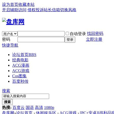
设为首页
收藏本站
开启辅助访问
侵权投诉
站长信箱
切换风格
找回密码
自动登录
密码
立即注册
登录
快捷导航
论坛首页
BBS
经典电影
ACG漫画
ACG游戏
Cos图集
百度秒传
搜索
搜索
热搜:
百度云
国语
高清
1080p
盘库网
»
论坛首页
›
休闲娱乐区
›
ACG游戏
›
[PC+安卓][战利品猎人 