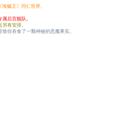
《海贼王》同仁世界。
专属后宫舰队。
运另有安排。
导致你吞食了一颗神秘的恶魔果实。