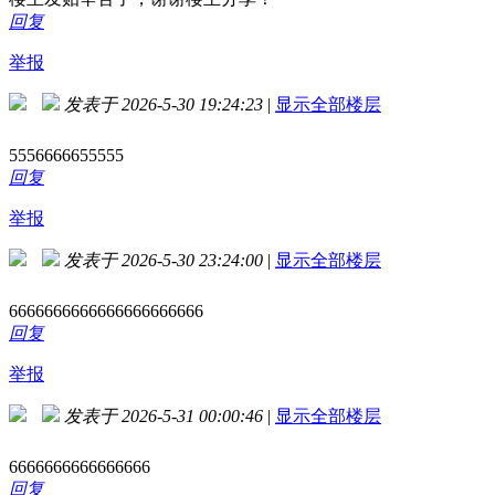
回复
举报
发表于 2026-5-30 19:24:23
|
显示全部楼层
5556666655555
回复
举报
发表于 2026-5-30 23:24:00
|
显示全部楼层
6666666666666666666666
回复
举报
发表于 2026-5-31 00:00:46
|
显示全部楼层
6666666666666666
回复