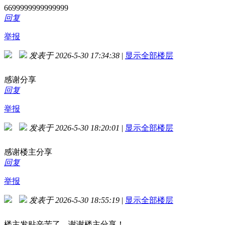
6699999999999999
回复
举报
发表于 2026-5-30 17:34:38
|
显示全部楼层
感谢分享
回复
举报
发表于 2026-5-30 18:20:01
|
显示全部楼层
感谢楼主分享
回复
举报
发表于 2026-5-30 18:55:19
|
显示全部楼层
楼主发贴辛苦了，谢谢楼主分享！