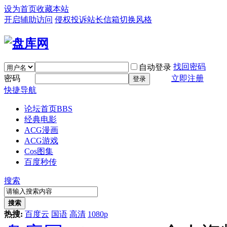
设为首页
收藏本站
开启辅助访问
侵权投诉
站长信箱
切换风格
找回密码
自动登录
密码
立即注册
登录
快捷导航
论坛首页
BBS
经典电影
ACG漫画
ACG游戏
Cos图集
百度秒传
搜索
搜索
热搜:
百度云
国语
高清
1080p