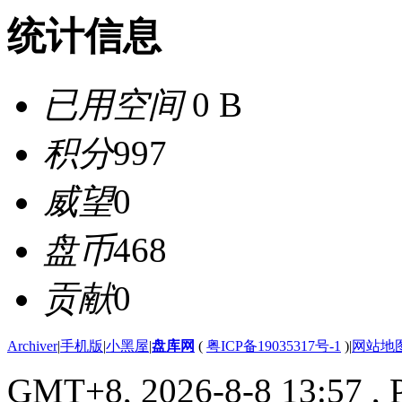
统计信息
已用空间
0 B
积分
997
威望
0
盘币
468
贡献
0
Archiver
|
手机版
|
小黑屋
|
盘库网
(
粤ICP备19035317号-1
)
|
网站地
GMT+8, 2026-8-8 13:57
, 