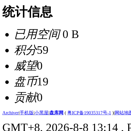
统计信息
已用空间
0 B
积分
59
威望
0
盘币
19
贡献
0
Archiver
|
手机版
|
小黑屋
|
盘库网
(
粤ICP备19035317号-1
)
|
网站地
GMT+8, 2026-8-8 13:14
, 