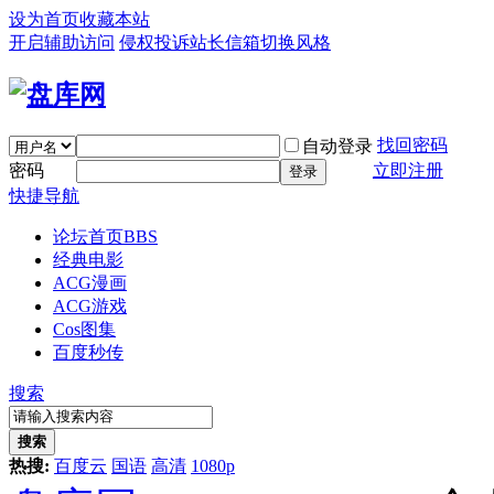
设为首页
收藏本站
开启辅助访问
侵权投诉
站长信箱
切换风格
找回密码
自动登录
密码
立即注册
登录
快捷导航
论坛首页
BBS
经典电影
ACG漫画
ACG游戏
Cos图集
百度秒传
搜索
搜索
热搜:
百度云
国语
高清
1080p